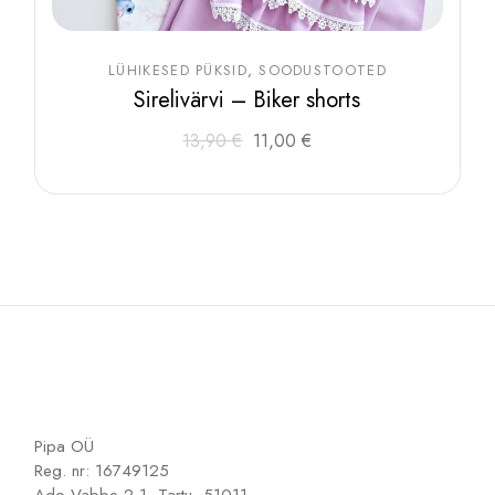
LÜHIKESED PÜKSID
SOODUSTOOTED
Sirelivärvi – Biker shorts
Algne
Praegune
Sellel
13,90
€
11,00
€
tootel
hind
hind
on
oli:
on:
mitu
13,90 €.
11,00 €.
varianti.
Valikuid
saab
teha
tootelehel.
Pipa OÜ
Reg. nr: 16749125