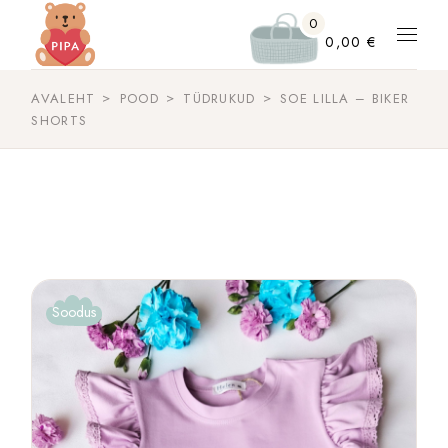
Skip
to
0
the
0,00
€
content
AVALEHT
POOD
TÜDRUKUD
SOE LILLA – BIKER
SHORTS
Soodus