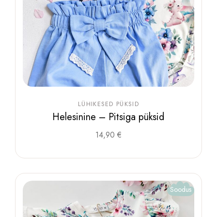
LÜHIKESED PÜKSID
Helesinine – Pitsiga püksid
Sellel
14,90
€
tootel
on
mitu
varianti.
Valikuid
saab
teha
Soodus
tootelehel.