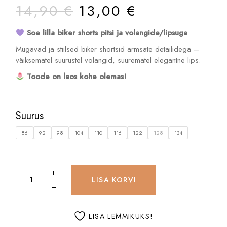
ALGNE
PRAEGUNE
14,90
€
13,00
€
HIND
HIND
OLI:
ON:
Soe lilla biker shorts pitsi ja volangide/lipsuga
14,90 €.
13,00 €.
Mugavad ja stiilsed biker shortsid armsate detailidega –
väiksematel suurustel volangid, suurematel elegantne lips.
Toode on laos kohe olemas!
Suurus
86
92
98
104
110
116
122
128
134
Soe lilla - Biker shorts quantity
LISA KORVI
LISA LEMMIKUKS!