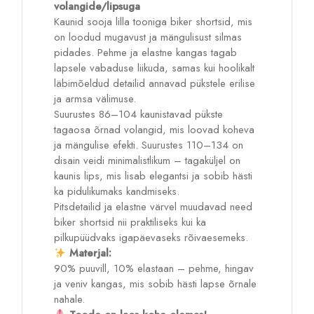
volangide/lipsuga
Kaunid sooja lilla tooniga biker shortsid, mis
on loodud mugavust ja mängulisust silmas
pidades. Pehme ja elastne kangas tagab
lapsele vabaduse liikuda, samas kui hoolikalt
läbimõeldud detailid annavad pükstele erilise
ja armsa välimuse.
Suurustes 86–104 kaunistavad pükste
tagaosa õrnad volangid, mis loovad koheva
ja mängulise efekti. Suurustes 110–134 on
disain veidi minimalistlikum – tagaküljel on
kaunis lips, mis lisab elegantsi ja sobib hästi
ka pidulikumaks kandmiseks.
Pitsdetailid ja elastne värvel muudavad need
biker shortsid nii praktiliseks kui ka
pilkupüüdvaks igapäevaseks rõivaesemeks.
Materjal:
90% puuvill, 10% elastaan – pehme, hingav
ja veniv kangas, mis sobib hästi lapse õrnale
nahale.