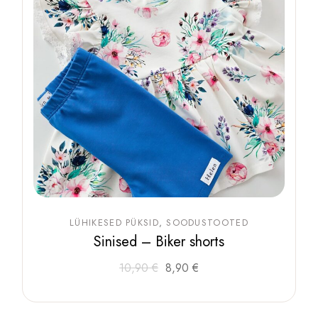
LÜHIKESED PÜKSID
SOODUSTOOTED
Sinised – Biker shorts
Algne
Praegune
Sellel
10,90
€
8,90
€
tootel
hind
hind
on
oli:
on:
mitu
10,90 €.
8,90 €.
varianti.