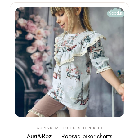
Valikuid
saab
teha
Soodus
tootelehel.
AURI&ROZI
LÜHIKESED PÜKSID
Auri&Rozi – Roosad biker shorts